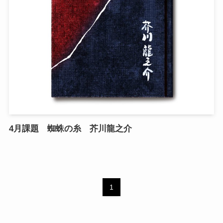
4月課題 蜘蛛の糸 芥川龍之介
1