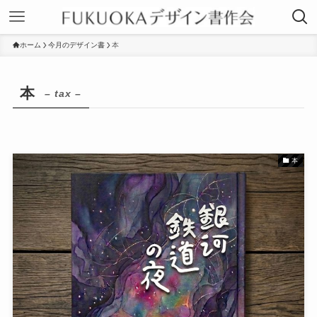
ホーム
今月のデザイン書
本
本
– tax –
本