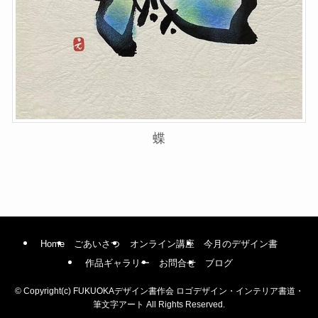
蝶
Home
ごあいさつ
オンライン講座
今月のデザイン書
作品ギャラリー
お問合せ
ブログ
©
Copyright(c) FUKUOKAデザイン書作会 ロゴデザイン・インテリア書道・
筆文字アート All Rights Reserved.